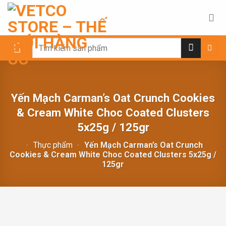
Chuyển
đến
nội
dung
Search
for:
Yến Mạch Carman’s Oat Crunch Cookies
& Cream White Choc Coated Clusters
5x25g / 125gr
-
Thực phẩm
-
Yến Mạch Carman’s Oat Crunch
Cookies & Cream White Choc Coated Clusters 5x25g /
125gr