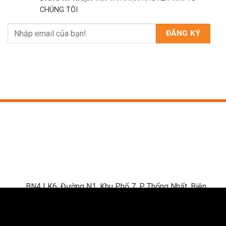
CHÚNG TÔI
BN4 LK6, Đường N1, Khu Phố 7, P. Thống Nhất, Biên
Hòa, Đồng Nai
0789.309.567
vetcostore@gmail.com