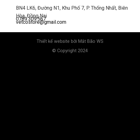
BN4 LK6, Đường N1, Khu Phố 7, P. Thống Nhất, Biên
Hòa, Đồng Nai
0789.309.567
vetcostore@gmail.com
Thiết kế website bởi
Mắt Bão WS
© Copyright 2024