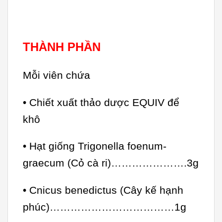
THÀNH PHẦN
Mỗi viên chứa
• Chiết xuất thảo dược EQUIV để
khô
• Hạt giống Trigonella foenum-
graecum (Cỏ cà ri)………………….3g
• Cnicus benedictus (Cây kế hạnh
phúc)………………………………1g