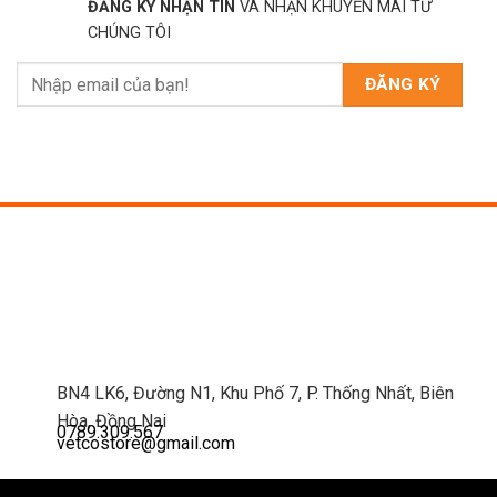
ĐĂNG KÝ NHẬN TIN
VÀ NHẬN KHUYẾN MÃI TỪ
CHÚNG TÔI
BN4 LK6, Đường N1, Khu Phố 7, P. Thống Nhất, Biên
Hòa, Đồng Nai
0789.309.567
vetcostore@gmail.com