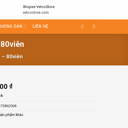
Shopee VetcoStore
vetcostore.com
HƯỚNG DẪN
LIÊN HỆ
 80viên
 – 80viên
000
₫
ck
673862068
Sản phẩm khác