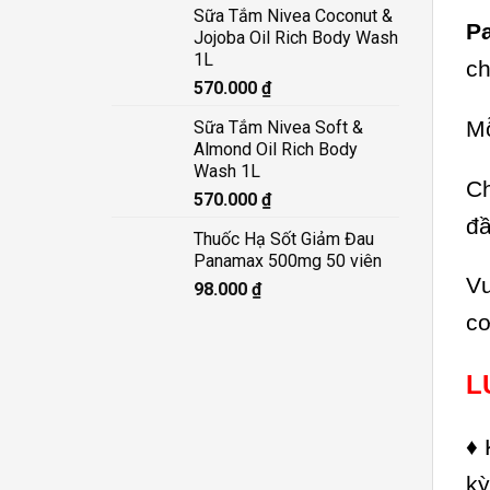
Sữa Tắm Nivea Coconut &
Pa
Jojoba Oil Rich Body Wash
1L
ch
570.000
₫
Mỗ
Sữa Tắm Nivea Soft &
Almond Oil Rich Body
Wash 1L
Ch
570.000
₫
đầ
Thuốc Hạ Sốt Giảm Đau
Panamax 500mg 50 viên
Vư
98.000
₫
cơ
L
♦ 
kỳ