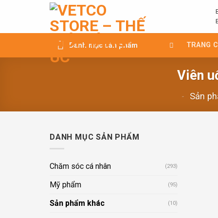
Chuyển
đến
nội
dung
TRANG 
Danh mục sản phẩm
Viên u
-
Sản p
DANH MỤC SẢN PHẨM
Chăm sóc cá nhân
(293)
Mỹ phẩm
(95)
Sản phẩm khác
(10)