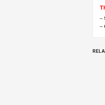
T
– 
– 
RELA