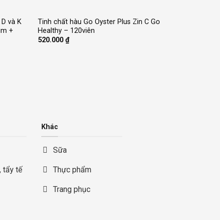
+
 D và K
Tinh chất hàu Go Oyster Plus Zin C Go
um +
Healthy – 120viên
520.000
₫
Khác
Sữa
 tẩy tế
Thực phẩm
Trang phục