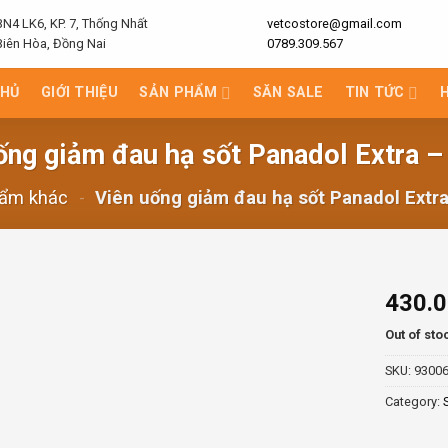
BN4 LK6, KP. 7, Thống Nhất
vetcostore@gmail.com
Biên Hòa, Đồng Nai
0789.309.567
CHỦ
GIỚI THIỆU
SẢN PHẨM
SĂN SALE
TIN TỨC
ống giảm đau hạ sốt Panadol Extra –
hẩm khác
-
Viên uống giảm đau hạ sốt Panadol Extra
430.
Out of sto
SKU:
9300
Category: