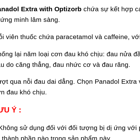
nadol Extra with Optizorb
chứa sự kết hợp c
ứng minh lâm sàng.
i viên thuốc chứa paracetamol và caffeine, với
ống lại năm loại cơn đau khó chịu: đau nửa đầ
u do căng thẳng, đau nhức cơ và đau răng.
ợt qua nỗi đau dai dẳng. Chọn Panadol Extra 
n đau khó chịu.
ƯU Ý :
Không sử dụng đối với đối tượng bị dị ứng với 
 thành phần nào trong sản phẩm này.