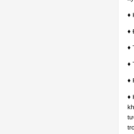
♦ 
♦ 
♦ 
♦ 
♦ 
♦ 
kh
tư
tr