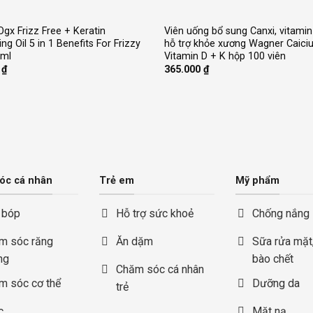
+
gx Frizz Free + Keratin
Viên uống bổ sung Canxi, vitamin
g Oil 5 in 1 Benefits For Frizzy
hỗ trợ khỏe xương Wagner Caici
5ml
Vitamin D + K hộp 100 viên
0
₫
365.000
₫
óc cá nhân
Trẻ em
Mỹ phẩm
 bóp
Hỗ trợ sức khoẻ
Chống nắng
m sóc răng
Ăn dặm
Sữa rửa mặt,
ng
bào chết
Chăm sóc cá nhân
m sóc cơ thể
Dưỡng da
trẻ
c
Mặt nạ