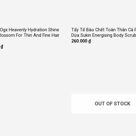
+
 Ogx Heavenly Hydration Shine
Tẩy Tế Bào Chết Toàn Thân Cà 
Blossom For Thin And Fine Hair
Dừa Sukin Energising Body Scru
260.000
₫
0
₫
OUT OF STOCK