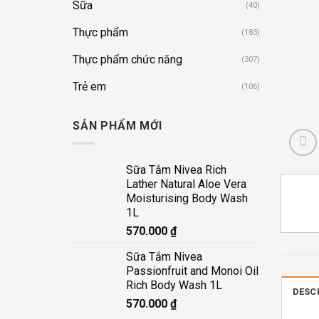
Sữa
(40)
Thực phẩm
(183)
Thực phẩm chức năng
(307)
Trẻ em
(106)
SẢN PHẨM MỚI
Sữa Tắm Nivea Rich
Lather Natural Aloe Vera
Moisturising Body Wash
1L
570.000
₫
Sữa Tắm Nivea
Passionfruit and Monoi Oil
Rich Body Wash 1L
DESC
570.000
₫