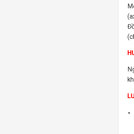
Mỗ
(a
Đồ
(c
H
Ng
kh
L