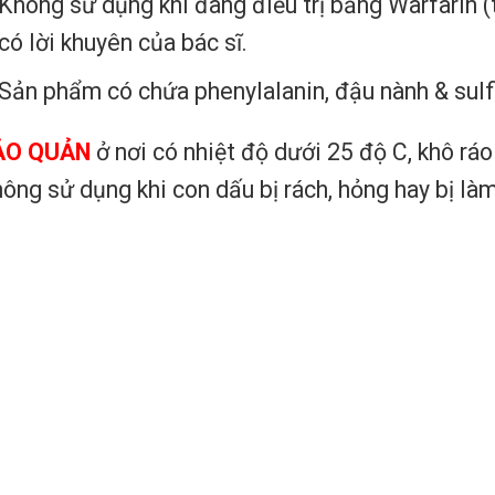
Không sử dụng khi đang điều trị bằng Warfarin
có lời khuyên của bác sĩ.
Sản phẩm có chứa phenylalanin, đậu nành & sulfi
ẢO QUẢN
ở nơi có nhiệt độ dưới 25 độ C, khô ráo 
ông sử dụng khi con dấu bị rách, hỏng hay bị là