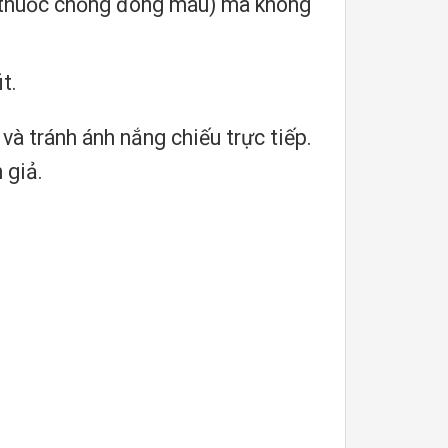
 (thuốc chống đông máu) mà không
t.
và tránh ánh nắng chiếu trực tiếp.
m
giả.