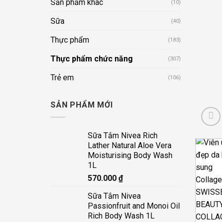
Sản phẩm khác
(10)
Sữa
(40)
Thực phẩm
(183)
Thực phẩm chức năng
(307)
Trẻ em
(106)
SẢN PHẨM MỚI
Sữa Tắm Nivea Rich
Lather Natural Aloe Vera
Moisturising Body Wash
1L
570.000
₫
Sữa Tắm Nivea
Passionfruit and Monoi Oil
Rich Body Wash 1L