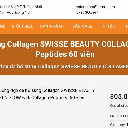
BN4 LK6, KP. 7, Thống Nhất
vetcostore@gmail.com
Biên Hòa, Đồng Nai
0789.309.567
CHỦ
GIỚI THIỆU
SẢN PHẨM
SĂN SALE
TIN TỨC
ung Collagen SWISSE BEAUTY COLLA
Peptides 60 viên
đẹp da bổ sung Collagen SWISSE BEAUTY COLLAGEN 
305.
Out of sto
SKU:
9311
Category: