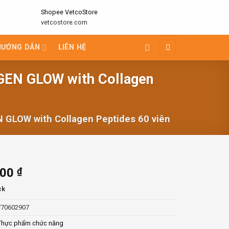
Shopee VetcoStore
vetcostore.com
HƯỚNG DẪN
LIÊN HỆ
GEN GLOW with Collagen
GLOW with Collagen Peptides 60 viên
000
₫
ck
770602907
Thực phẩm chức năng