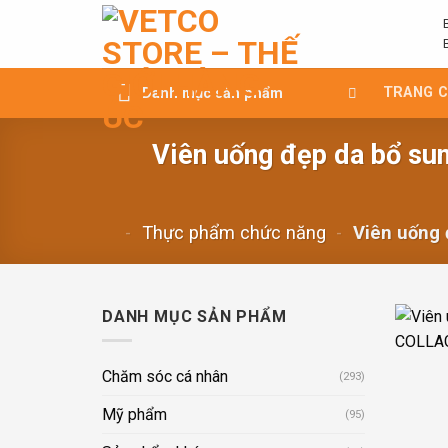
Chuyển
đến
nội
dung
TRANG 
Danh mục sản phẩm
Viên uống đẹp da bổ s
-
Thực phẩm chức năng
-
Viên uống 
DANH MỤC SẢN PHẨM
Chăm sóc cá nhân
(293)
Mỹ phẩm
(95)