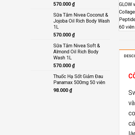
570.000
₫
Sữa Tắm Nivea Coconut &
Jojoba Oil Rich Body Wash
1L
570.000
₫
Sữa Tắm Nivea Soft &
Almond Oil Rich Body
DESC
Wash 1L
570.000
₫
C
Thuốc Hạ Sốt Giảm Đau
Panamax 500mg 50 viên
98.000
₫
Sw
và
co
cá
là