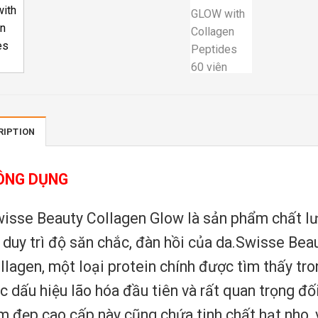
RIPTION
ÔNG DỤNG
isse Beauty Collagen Glow là sản phẩm chất lư
 duy trì độ săn chắc, đàn hồi của da.Swisse Bea
llagen, một loại protein chính được tìm thấy tron
c dấu hiệu lão hóa đầu tiên và rất quan trọng đố
m đẹp cao cấp này cũng chứa tinh chất hạt nho,