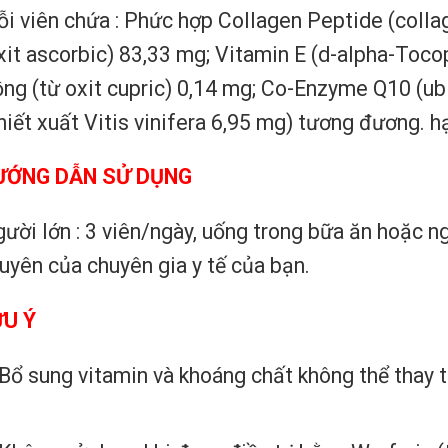
i viên chứa : Phức hợp Collagen Peptide (colla
xit ascorbic) 83,33 mg; Vitamin E (d-alpha-Tocop
ng (từ oxit cupric) 0,14 mg; Co-Enzyme Q10 (u
hiết xuất Vitis vinifera 6,95 mg) tương đương. 
ƯỚNG DẪN SỬ DỤNG
ười lớn : 3 viên/ngày, uống trong bữa ăn hoặc ng
uyên của chuyên gia y tế của bạn.
ƯU Ý
Bổ sung vitamin và khoáng chất không thể thay 