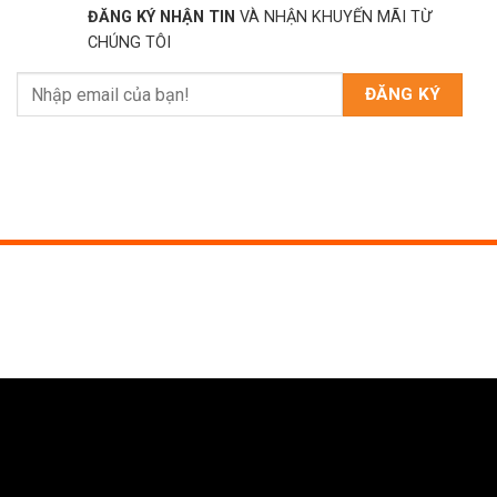
ĐĂNG KÝ NHẬN TIN
VÀ NHẬN KHUYẾN MÃI TỪ
CHÚNG TÔI
BN4 LK6, Đường N1, Khu Phố 7, P. Thống Nhất, Biên
Hòa, Đồng Nai
0789.309.567
vetcostore@gmail.com