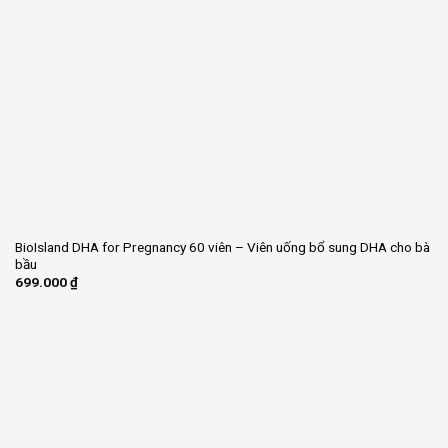
BioIsland DHA for Pregnancy 60 viên – Viên uống bổ sung DHA cho bà
bầu
699.000
₫