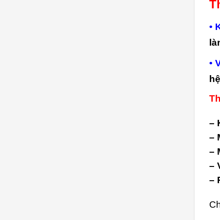
T
• 
là
• 
hệ
Th
– 
– 
– 
– 
– 
Ch