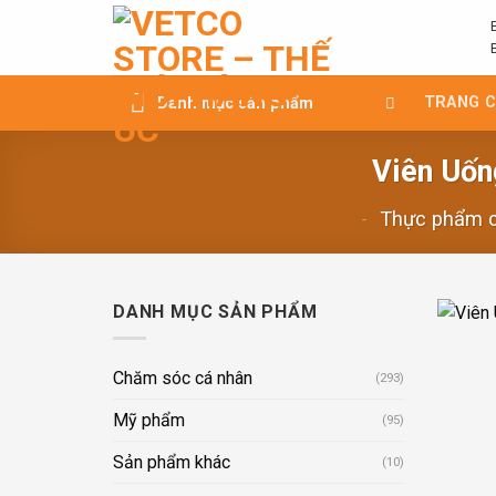
Chuyển
đến
nội
dung
TRANG 
Danh mục sản phẩm
Viên Uốn
-
Thực phẩm 
DANH MỤC SẢN PHẨM
Chăm sóc cá nhân
(293)
Mỹ phẩm
(95)
Sản phẩm khác
(10)