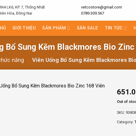
BN4 LK6, KP. 7, Thống Nhất
vetcostore@gmail.com
Biên Hòa, Đồng Nai
0789.309.567
CHỦ
GIỚI THIỆU
SẢN PHẨM
SĂN SALE
TIN TỨC
g Bổ Sung Kẽm Blackmores Bio Zinc
chức năng
-
Viên Uống Bổ Sung Kẽm Blackmores Bio
651.
Out of sto
SKU:
9380
Category: