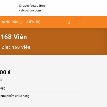
Shopee VetcoStore
vetcostore.com
HƯỚNG DẪN
LIÊN HỆ
 168 Viên
 Zinc 168 Viên
000
₫
ck
8989
Thực phẩm chức năng