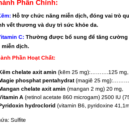
hành Phần Chính:
Kẽm
:
Hỗ trợ chức năng miễn dịch, đóng vai trò qu
nh vết thương và duy trì sức khỏe da.
Vitamin C
:
Thường được bổ sung để tăng cường k
 miễn dịch.
ành Phần Hoạt Chất:
Kẽm chelate axit amin
(kẽm 25 mg):……….125 mg,
Magie phosphat pentahydrat
(magiê 25 mg):………
Mangan chelate axit amin
(mangan 2 mg) 20 mg,
Vitamin A
(retinol acetate 860 microgam) 2500 IU (7
Pyridoxin hydroclorid
(vitamin B6, pyridoxine 41,1
ứa: Sulfite