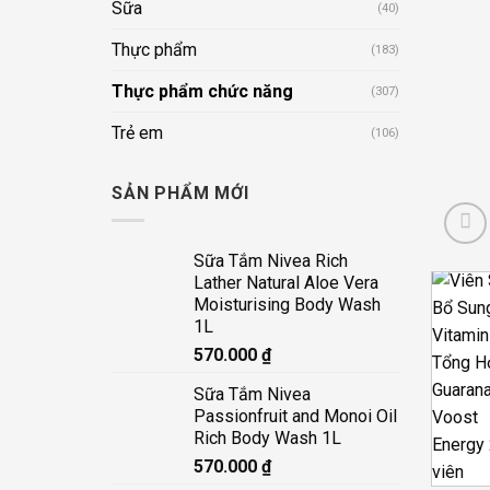
Sữa
(40)
Thực phẩm
(183)
Thực phẩm chức năng
(307)
Trẻ em
(106)
SẢN PHẨM MỚI
Sữa Tắm Nivea Rich
Lather Natural Aloe Vera
Moisturising Body Wash
1L
570.000
₫
Sữa Tắm Nivea
Passionfruit and Monoi Oil
Rich Body Wash 1L
570.000
₫