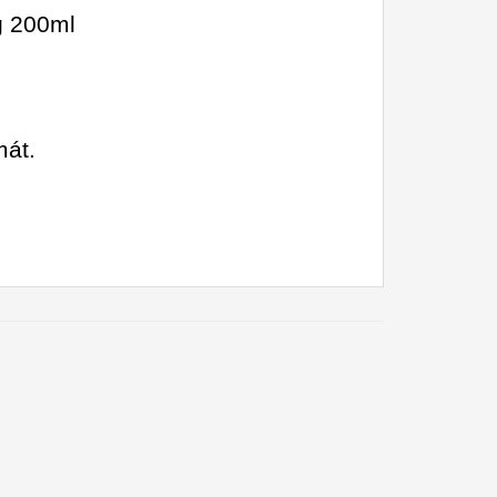
ng 200ml
mát.