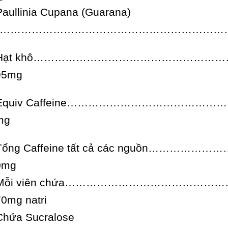
Paullinia Cupana (Guarana)
……………………………………………………………..60
 Hạt khô…………………………………………
95mg
 Equiv Caffeine……………………………
mg
 Tổng Caffeine tất cả các nguồn
0mg
 Mỗi viên chứa………………………………
0mg natri
Chứa Sucralose