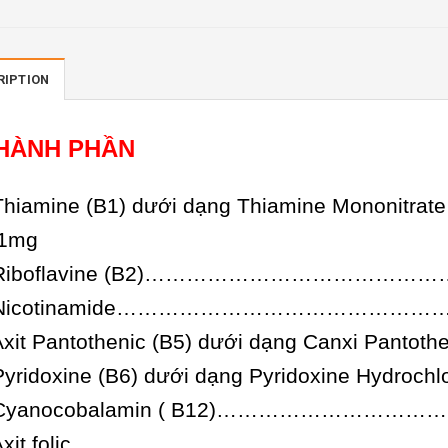
RIPTION
HÀNH PHẦN
 Thiamine (B1) dưới dạng Thiamine Mo
,1mg
 Riboflavine (B2)………………………………
 Nicotinamide…………………………………
 Axit Pantothenic (B5) dưới dạng Canxi 
 Pyridoxine (B6) dưới dạng Pyridoxine Hy
 Cyanocobalamin ( B12)……………………
 Axit folic…………………………………………