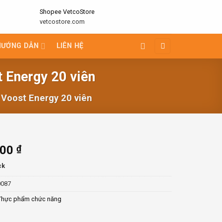
Shopee VetcoStore
vetcostore.com
HƯỚNG DẪN
LIÊN HỆ
 Energy 20 viên
 Voost Energy 20 viên
000
₫
ck
0087
Thực phẩm chức năng