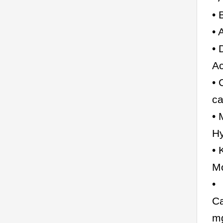
•
•
• 
A
• 
c
• 
H
• 
M
•
C
m