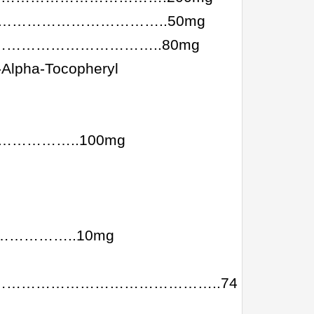
……………………………..50mg
………………………………………..80mg
-Alpha-Tocopheryl
…………..100mg
…………..10mg
………………………………………..74