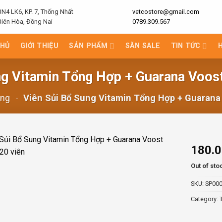
BN4 LK6, KP. 7, Thống Nhất
vetcostore@gmail.com
Biên Hòa, Đồng Nai
0789.309.567
CHỦ
GIỚI THIỆU
SẢN PHẨM
SĂN SALE
TIN TỨC
ng Vitamin Tổng Hợp + Guarana Voost
ăng
-
Viên Sủi Bổ Sung Vitamin Tổng Hợp + Guarana
180.
Out of sto
SKU:
SP00
Category: