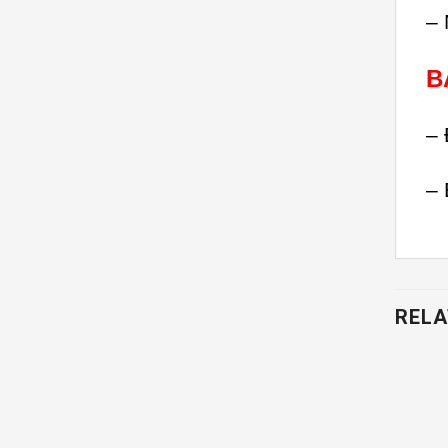
– 
B
– 
– 
RELA