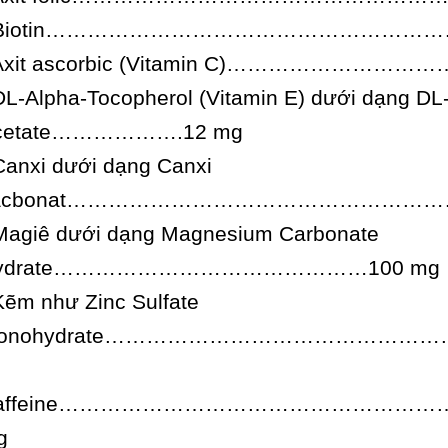
 Biotin…………………………………………………
 Axit ascorbic (Vitamin C)………………
DL-Alpha-Tocopherol (Vitamin E) dưới dạng DL
cetate……………….12 mg
Canxi dưới dạng Canxi
acbonat…………………………………………………
Magiê dưới dạng Magnesium Carbonate
ydrate………………………………………100 mg
Kẽm như Zinc Sulfate
onohydrate……………………………………………
affeine………………………………………………
g