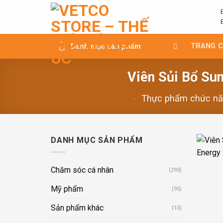
Chuyển
đến
nội
dung
TRANG 
Danh mục sản phẩm
Viên Sủi Bổ Su
-
Thực phẩm chức n
DANH MỤC SẢN PHẨM
Chăm sóc cá nhân
(293)
Mỹ phẩm
(95)
Sản phẩm khác
(10)