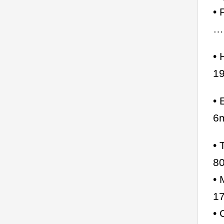
• 
…
•
1
•
6
•
8
•
17
• 