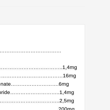
nonitrate………………………………
……………………………………..1,4mg
………………………………………16mg
Pantothenate……………………….6mg
drochloride………………………..1,4mg
……………………………………..2,5mg
………………………………….200mg