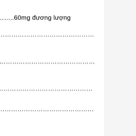
mg đương lượng
……………………………………………
…………………………………………………
…………………………………………………………
………………………………………………