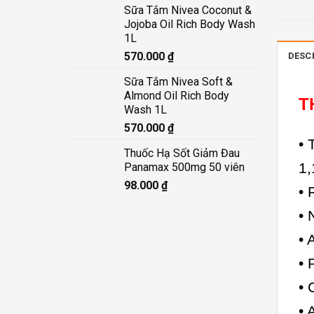
Sữa Tắm Nivea Coconut &
Jojoba Oil Rich Body Wash
1L
570.000
₫
DESC
Sữa Tắm Nivea Soft &
Almond Oil Rich Body
T
Wash 1L
570.000
₫
•
Thuốc Hạ Sốt Giảm Đau
1
Panamax 500mg 50 viên
98.000
₫
•
•
•
•
•
•