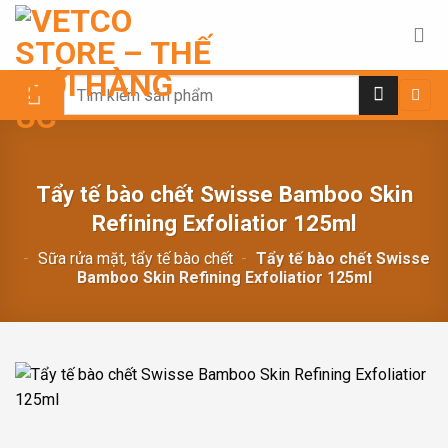
Chuyển
đến
nội
dung
Search
for:
Tẩy tế bào chết Swisse Bamboo Skin
Refining Exfoliatior 125ml
-
Sữa rửa mặt, tẩy tế bào chết
-
Tẩy tế bào chết Swisse
Bamboo Skin Refining Exfoliatior 125ml