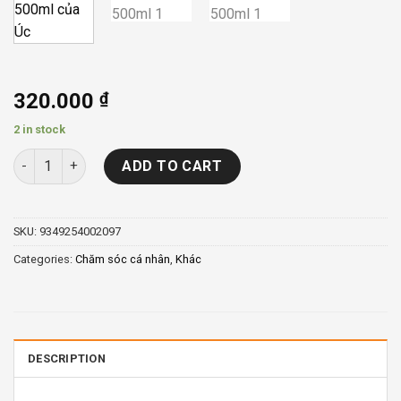
320.000
₫
2 in stock
Sữa tắm Goat Moisturizing Oatmeal 500ml của Úc quantity
ADD TO CART
SKU:
9349254002097
Categories:
Chăm sóc cá nhân
,
Khác
DESCRIPTION