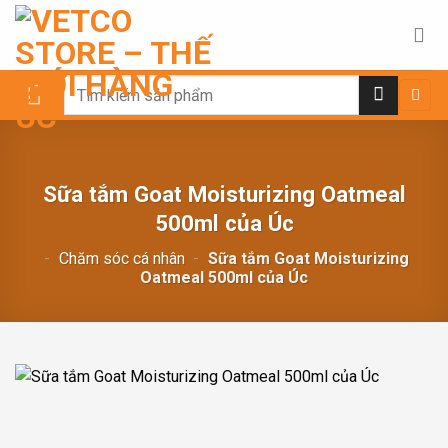
Chuyển
đến
nội
dung
Search
for:
Sữa tắm Goat Moisturizing Oatmeal
500ml của Úc
-
Chăm sóc cá nhân
-
Sữa tắm Goat Moisturizing
Oatmeal 500ml của Úc