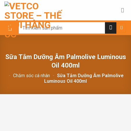
Chuyển
đến
nội
dung
Search
for:
Sữa Tắm Dưỡng Âm Palmolive Luminous
Oil 400ml
-
Chăm sóc cá nhân
-
Sữa Tắm Dưỡng Âm Palmolive
Luminous Oil 400ml