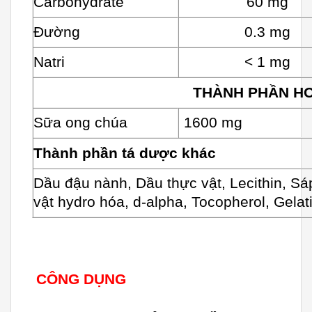
Carbohydrate
60 mg
Đường
0.3 mg
Natri
< 1 mg
THÀNH PHẦN HO
Sữa ong chúa
1600 mg
Thành phần tá dược khác
Dầu đậu nành, Dầu thực vật, Lecithin,
Sáp
vật hydro hóa, d-alpha, Tocopherol, Gelati
CÔNG DỤNG