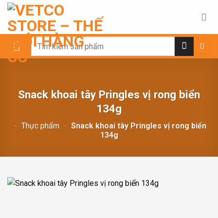
Chuyển
đến
nội
dung
Search
for:
Snack khoai tây Pringles vị rong biển
134g
-
Thực phẩm
-
Snack khoai tây Pringles vị rong biển
134g