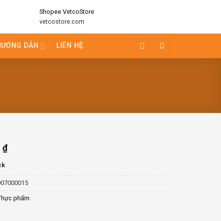
Shopee VetcoStore
vetcostore.com
HƯỚNG DẪN
LIÊN HỆ
0
₫
ck
907000015
Thực phẩm