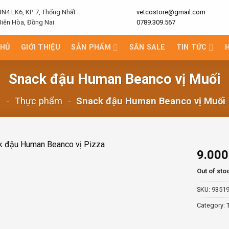
BN4 LK6, KP. 7, Thống Nhất
vetcostore@gmail.com
Biên Hòa, Đồng Nai
0789.309.567
CHỦ
GIỚI THIỆU
SẢN PHẨM
SĂN SALE
TIN TỨC
Snack đậu Human Beanco vị Muối
-
Thực phẩm
-
Snack đậu Human Beanco vị Muối
9.00
Out of sto
SKU:
9351
Category: