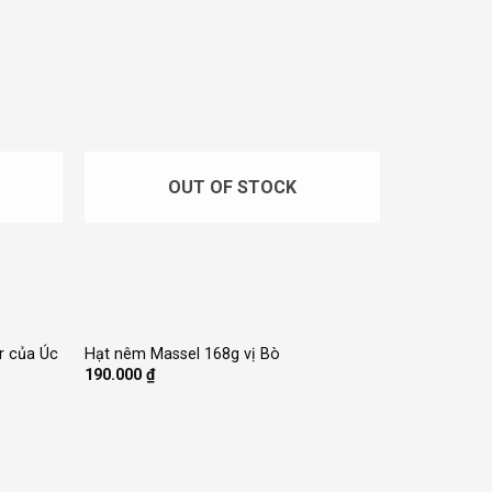
OUT OF STOCK
+
r của Úc
Hạt nêm Massel 168g vị Bò
190.000
₫