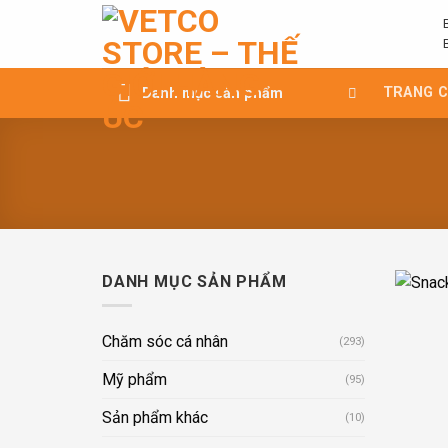
Chuyển
đến
nội
dung
TRANG 
Danh mục sản phẩm
DANH MỤC SẢN PHẨM
Chăm sóc cá nhân
(293)
Mỹ phẩm
(95)
Sản phẩm khác
(10)