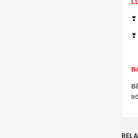
L
❣ 
❣ 
B
Bả
tr
RELA