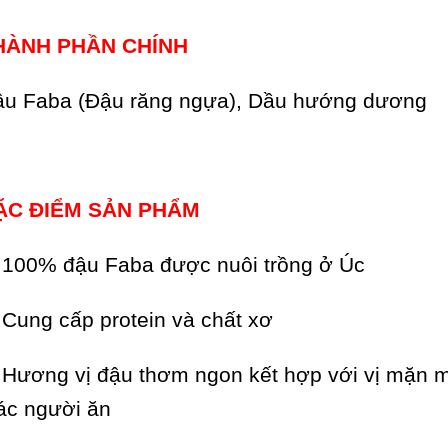
HÀNH PHẦN CHÍNH
u Faba (Đậu răng ngựa), Dầu hướng dương
ẶC ĐIỂM SẢN PHẨM
100% đậu Faba được nuôi trồng ở Úc
Cung cấp protein và chất xơ
✔
Hương vị đậu thơm ngon kết hợp với vị mặn mặ
ác người ăn