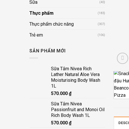
Sữa
(40)
Thực phẩm
(183)
Thực phẩm chức năng
(307)
Trẻ em
(106)
SẢN PHẨM MỚI
Sữa Tắm Nivea Rich
Lather Natural Aloe Vera
Moisturising Body Wash
1L
570.000
₫
Sữa Tắm Nivea
Passionfruit and Monoi Oil
Rich Body Wash 1L
570.000
₫
DESC