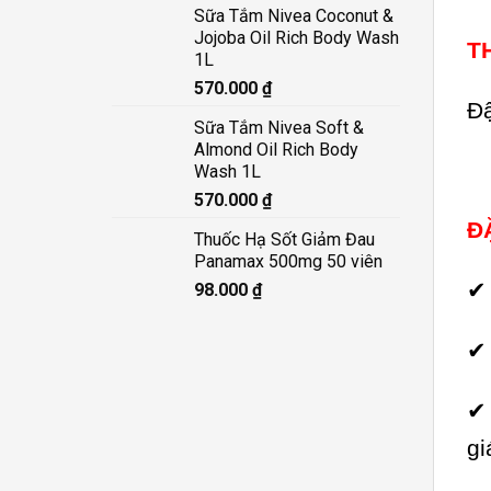
Sữa Tắm Nivea Coconut &
Jojoba Oil Rich Body Wash
T
1L
570.000
₫
Đậ
Sữa Tắm Nivea Soft &
Almond Oil Rich Body
Wash 1L
570.000
₫
Đ
Thuốc Hạ Sốt Giảm Đau
Panamax 500mg 50 viên
✔ 
98.000
₫
✔ 
gi