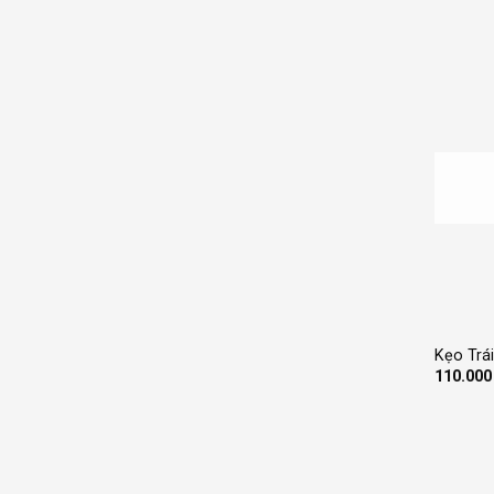
+
Kẹo Trái
110.00