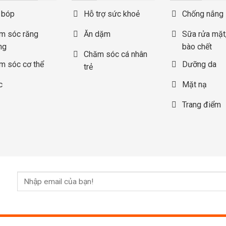
 bóp
Hỗ trợ sức khoẻ
Chống nắng
m sóc răng
Ăn dặm
Sữa rửa mặt,
ng
bào chết
Chăm sóc cá nhân
m sóc cơ thể
Dưỡng da
trẻ
c
Mặt nạ
Trang điểm