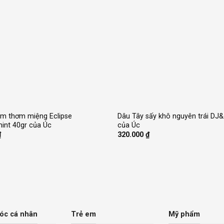
+
m thơm miệng Eclipse
Dâu Tây sấy khô nguyên trái DJ
int 40gr của Úc
của Úc
₫
320.000
₫
óc cá nhân
Trẻ em
Mỹ phẩm