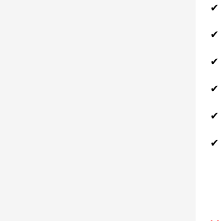
✔ 
✔
✔ 
✔ 
✔ 
✔ 