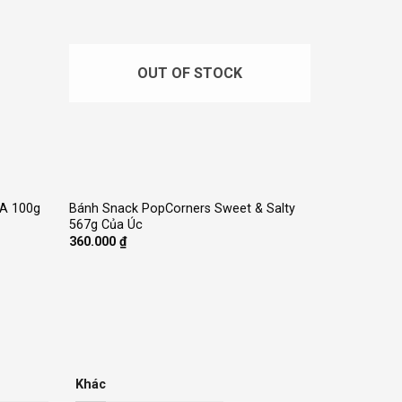
OUT OF STOCK
+
&A 100g
Bánh Snack PopCorners Sweet & Salty
567g Của Úc
360.000
₫
Khác