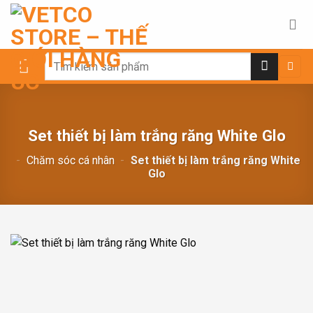
Chuyển
đến
nội
dung
Search
for:
Set thiết bị làm trắng răng White Glo
-
Chăm sóc cá nhân
-
Set thiết bị làm trắng răng White
Glo