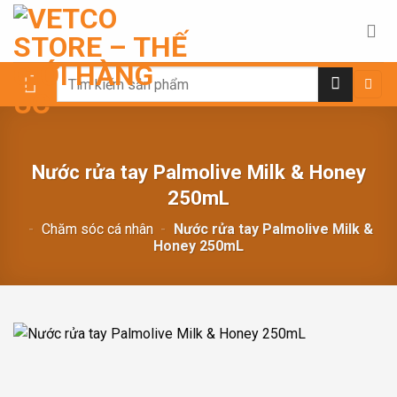
Chuyển
đến
nội
dung
Search
for:
Nước rửa tay Palmolive Milk & Honey
250mL
-
Chăm sóc cá nhân
-
Nước rửa tay Palmolive Milk &
Honey 250mL