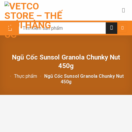
Chuyển
đến
nội
dung
Search
for:
Ngũ Cốc Sunsol Granola Chunky Nut
450g
-
Thực phẩm
-
Ngũ Cốc Sunsol Granola Chunky Nut
450g