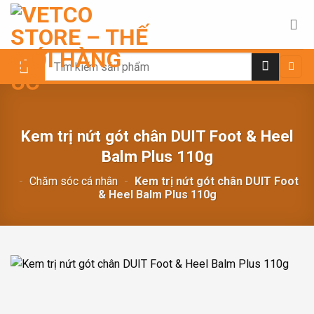
Chuyển
đến
nội
dung
Search
for:
Kem trị nứt gót chân DUIT Foot & Heel
Balm Plus 110g
-
Chăm sóc cá nhân
-
Kem trị nứt gót chân DUIT Foot
& Heel Balm Plus 110g