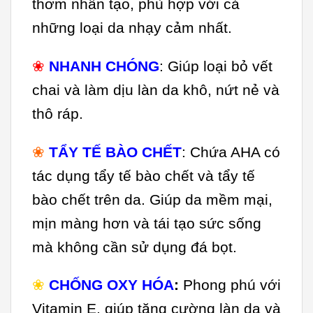
thơm nhân tạo, phù hợp với cả
những loại da nhạy cảm nhất.
❀
NHANH CHÓNG
: Giúp loại bỏ vết
chai và làm dịu làn da khô, nứt nẻ và
thô ráp.
❀
TẨY TẾ BÀO CHẾT
: Chứa AHA có
tác dụng tẩy tế bào chết và tẩy tế
bào chết trên da. Giúp da mềm mại,
mịn màng hơn và tái tạo sức sống
mà không cần sử dụng đá bọt.
❀
CHỐNG OXY HÓA
:
Phong phú với
Vitamin E, giúp tăng cường làn da và