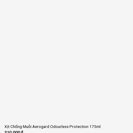
Xịt Chống Muỗi Aerogard Odourless Protection 175ml
310.000
₫