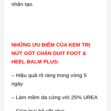
nhân tạo.
NHỮNG ƯU ĐIỂM CỦA KEM TRỊ
NỨT GÓT CHÂN DUIT FOOT &
HEEL BALM PLUS:
– Hiệu quả rõ ràng trong vòng 5
ngày
– Làm mềm da cứng với 25% UREA
– Giúp loại bỏ vết chai