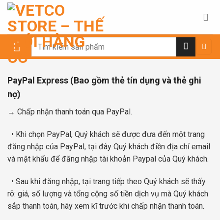
Chuyển
đến
nội
dung
Search
for:
PayPal Express (Bao gồm thẻ tín dụng và thẻ ghi
nợ)
→ Chấp nhận thanh toán qua PayPal.
• Khi chọn PayPal, Quý khách sẽ được đưa đến một trang
đăng nhập của PayPal, tại đây Quý khách điền địa chỉ email
và mật khẩu để đăng nhập tài khoản Paypal của Quý khách.
• Sau khi đăng nhập, tại trang tiếp theo Quý khách sẽ thấy
rõ: giá, số lượng và tổng cộng số tiền dịch vụ mà Quý khách
sắp thanh toán, hãy xem kĩ trước khi chấp nhận thanh toán.