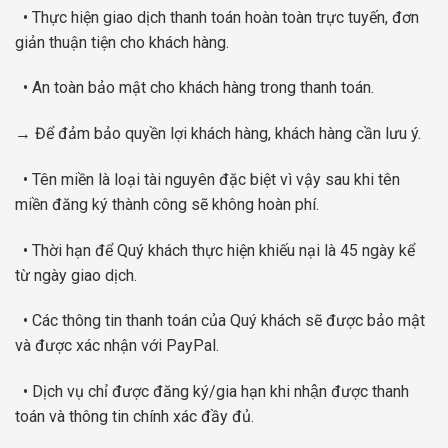
• Thực hiện giao dịch thanh toán hoàn toàn trực tuyến, đơn
giản thuận tiện cho khách hàng.
• An toàn bảo mật cho khách hàng trong thanh toán.
→ Để đảm bảo quyền lợi khách hàng, khách hàng cần lưu ý.
• Tên miền là loại tài nguyên đặc biệt vì vậy sau khi tên
miền đăng ký thành công sẽ không hoàn phí.
• Thời hạn để Quý khách thực hiện khiếu nại là 45 ngày kể
từ ngày giao dịch.
• Các thông tin thanh toán của Quý khách sẽ được bảo mật
và được xác nhận với PayPal.
• Dịch vụ chỉ được đăng ký/gia hạn khi nhận được thanh
toán và thông tin chính xác đầy đủ.