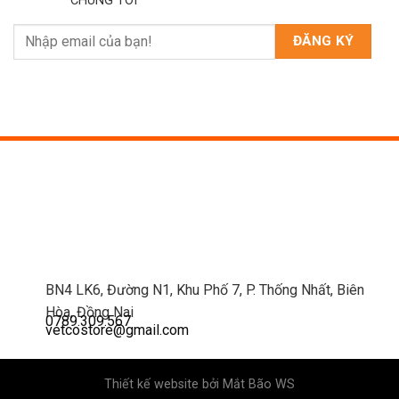
CHÚNG TÔI
BN4 LK6, Đường N1, Khu Phố 7, P. Thống Nhất, Biên
Hòa, Đồng Nai
0789.309.567
vetcostore@gmail.com
Thiết kế website bởi
Mắt Bão WS