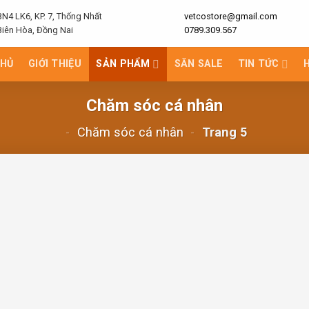
BN4 LK6, KP. 7, Thống Nhất
vetcostore@gmail.com
Biên Hòa, Đồng Nai
0789.309.567
CHỦ
GIỚI THIỆU
SẢN PHẨM
SĂN SALE
TIN TỨC
Chăm sóc cá nhân
-
Chăm sóc cá nhân
-
Trang 5