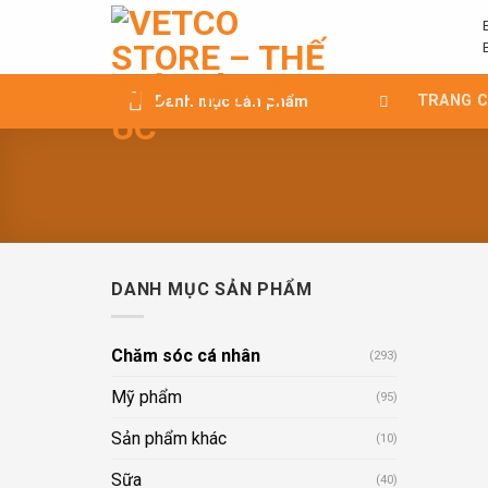
Chuyển
đến
nội
dung
TRANG 
Danh mục sản phẩm
DANH MỤC SẢN PHẨM
Chăm sóc cá nhân
(293)
Mỹ phẩm
(95)
Sản phẩm khác
(10)
Sữa
(40)