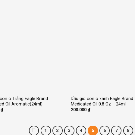
+
 con ó Trắng Eagle Brand
Dầu gió con ó xanh Eagle Brand
ed Oil Aromatic(24ml)
Medicated Oil 0.8 Oz – 24ml
0
₫
200.000
₫
1
2
3
4
5
6
7
8