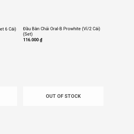
+
Đầu Bàn Chải Oral-B Prowhite (Vỉ/2 Cái)
et 6 Cái)
(Set)
116.000
₫
OUT OF STOCK
+