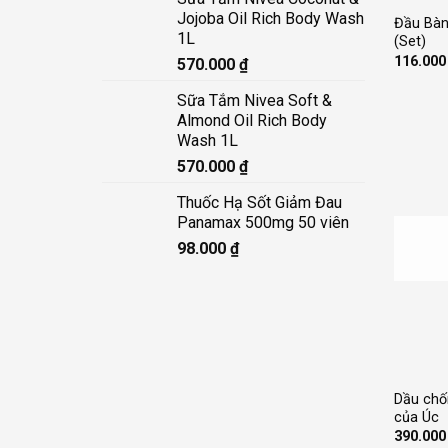
Jojoba Oil Rich Body Wash
Đầu Bàn 
1L
(Set)
116.00
570.000
₫
Sữa Tắm Nivea Soft &
Almond Oil Rich Body
Wash 1L
570.000
₫
Thuốc Hạ Sốt Giảm Đau
Panamax 500mg 50 viên
98.000
₫
+
Dầu chố
của Úc
390.00