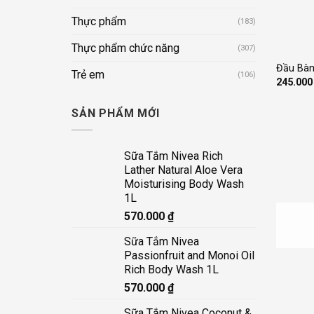
Thực phẩm
(183)
+
Thực phẩm chức năng
(307)
Đầu Bàn 
Trẻ em
(106)
245.00
SẢN PHẨM MỚI
Sữa Tắm Nivea Rich
Lather Natural Aloe Vera
Moisturising Body Wash
1L
570.000
₫
Sữa Tắm Nivea
Passionfruit and Monoi Oil
Rich Body Wash 1L
570.000
₫
+
Sữa Tắm Nivea Coconut &