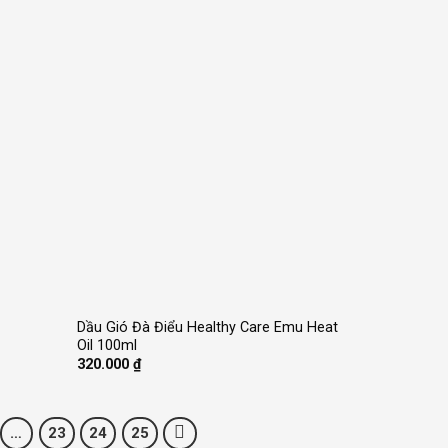
+
Dầu Gió Đà Điểu Healthy Care Emu Heat
Oil 100ml
320.000
₫
…
23
24
25