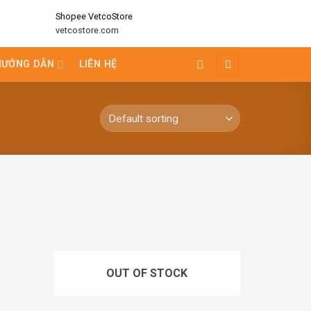
Shopee VetcoStore
vetcostore.com
HƯỚNG DẪN
LIÊN HỆ
OUT OF STOCK