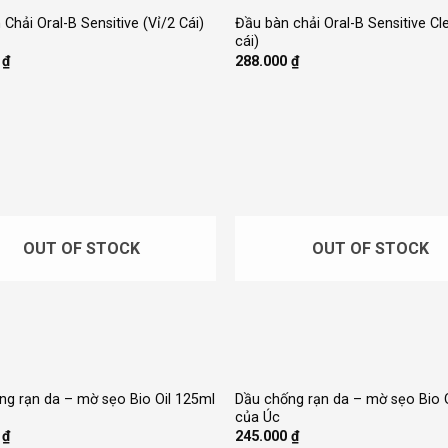
Chải Oral-B Sensitive (Vỉ/2 Cái)
Đầu bàn chải Oral-B Sensitive Cl
cái)
0
₫
288.000
₫
OUT OF STOCK
OUT OF STOCK
+
ng rạn da – mờ sẹo Bio Oil 125ml
Dầu chống rạn da – mờ sẹo Bio 
của Úc
0
₫
245.000
₫