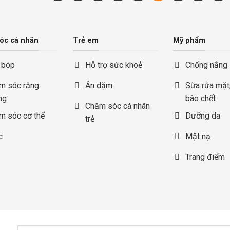
óc cá nhân
Trẻ em
Mỹ phẩm
 bóp
Hỗ trợ sức khoẻ
Chống nắng
m sóc răng
Ăn dặm
Sữa rửa mặt,
ng
bào chết
Chăm sóc cá nhân
m sóc cơ thể
Dưỡng da
trẻ
c
Mặt nạ
Trang điểm