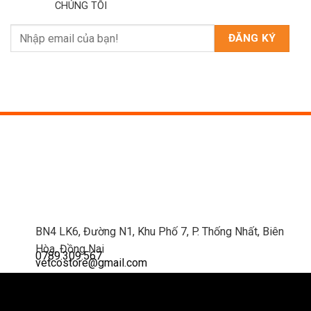
CHÚNG TÔI
BN4 LK6, Đường N1, Khu Phố 7, P. Thống Nhất, Biên
Hòa, Đồng Nai
0789.309.567
vetcostore@gmail.com
Thiết kế website bởi
Mắt Bão WS