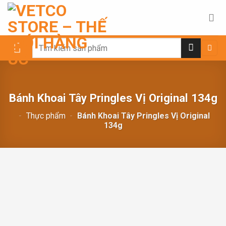
Chuyển
đến
nội
dung
Search
for:
Bánh Khoai Tây Pringles Vị Original 134g
-
Thực phẩm
-
Bánh Khoai Tây Pringles Vị Original
134g